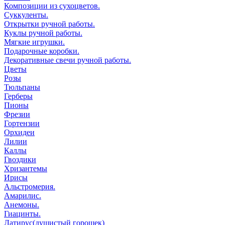
Композиции из сухоцветов.
Суккуленты.
Открытки ручной работы.
Куклы ручной работы.
Мягкие игрушки.
Подарочные коробки.
Декоративные свечи ручной работы.
Цветы
Розы
Тюльпаны
Герберы
Пионы
Фрезии
Гортензии
Орхидеи
Лилии
Каллы
Гвоздики
Хризантемы
Ирисы
Альстромерия.
Амарилис.
Анемоны.
Гиацинты.
Латирус(душистый горошек)