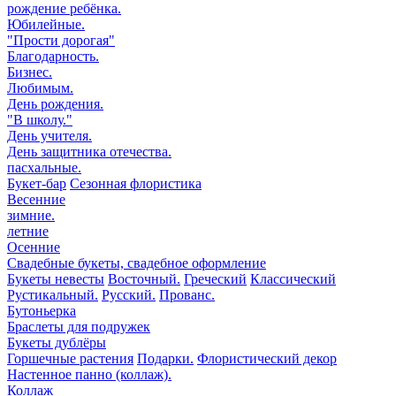
рождение ребёнка.
Юбилейные.
"Прости дорогая"
Благодарность.
Бизнес.
Любимым.
День рождения.
"В школу."
День учителя.
День защитника отечества.
пасхальные.
Букет-бар
Сезонная флористика
Весенние
зимние.
летние
Осенние
Свадебные букеты, свадебное оформление
Букеты невесты
Восточный.
Греческий
Классический
Рустикальный.
Русский.
Прованс.
Бутоньерка
Браслеты для подружек
Букеты дублёры
Горшечные растения
Подарки.
Флористический декор
Настенное панно (коллаж).
Коллаж