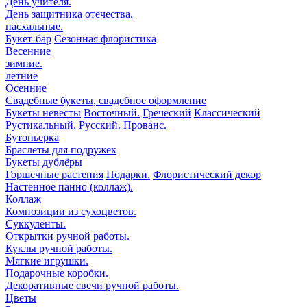
День учителя.
День защитника отечества.
пасхальные.
Букет-бар
Сезонная флористика
Весенние
зимние.
летние
Осенние
Свадебные букеты, свадебное оформление
Букеты невесты
Восточный.
Греческий
Классический
Рустикальный.
Русский.
Прованс.
Бутоньерка
Браслеты для подружек
Букеты дублёры
Горшечные растения
Подарки.
Флористический декор
Настенное панно (коллаж).
Коллаж
Композиции из сухоцветов.
Суккуленты.
Открытки ручной работы.
Куклы ручной работы.
Мягкие игрушки.
Подарочные коробки.
Декоративные свечи ручной работы.
Цветы