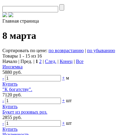
Главная страница
8 марта
Сортировать по цене:
по возврастанию
|
по убыванию
Товары 1 - 15 из 16
Начало | Пред. |
1
2
|
След.
|
Конец
|
Все
Иноземка
5880 руб.
-
+
м
Купить
"К богатству".
7120 руб.
-
+
шт
Купить
Букет из розовых роз.
2855 руб.
-
+
шт
Купить
Искренность.