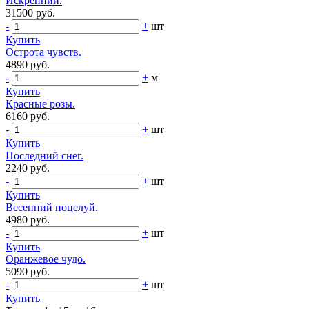
Искренний.
31500 руб.
-
+
шт
Купить
Острота чувств.
4890 руб.
-
+
м
Купить
Красные розы.
6160 руб.
-
+
шт
Купить
Последний снег.
2240 руб.
-
+
шт
Купить
Весенний поцелуй.
4980 руб.
-
+
шт
Купить
Оранжевое чудо.
5090 руб.
-
+
шт
Купить