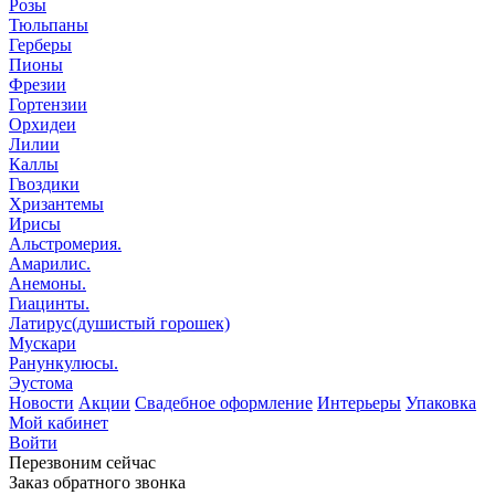
Розы
Тюльпаны
Герберы
Пионы
Фрезии
Гортензии
Орхидеи
Лилии
Каллы
Гвоздики
Хризантемы
Ирисы
Альстромерия.
Амарилис.
Анемоны.
Гиацинты.
Латирус(душистый горошек)
Мускари
Ранункулюсы.
Эустома
Новости
Акции
Свадебное оформление
Интерьеры
Упаковка
Мой кабинет
Войти
Перезвоним сейчас
Заказ обратного звонка