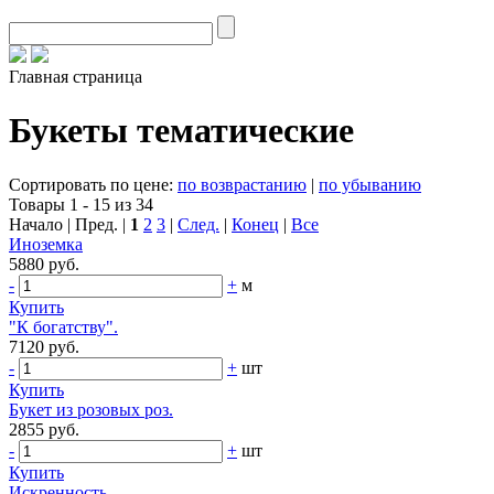
Главная страница
Букеты тематические
Сортировать по цене:
по возврастанию
|
по убыванию
Товары 1 - 15 из 34
Начало | Пред. |
1
2
3
|
След.
|
Конец
|
Все
Иноземка
5880 руб.
-
+
м
Купить
"К богатству".
7120 руб.
-
+
шт
Купить
Букет из розовых роз.
2855 руб.
-
+
шт
Купить
Искренность.