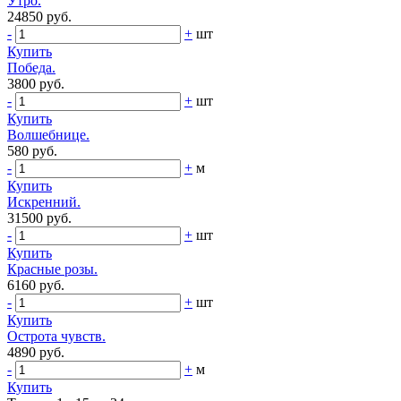
Утро.
24850 руб.
-
+
шт
Купить
Победа.
3800 руб.
-
+
шт
Купить
Волшебнице.
580 руб.
-
+
м
Купить
Искренний.
31500 руб.
-
+
шт
Купить
Красные розы.
6160 руб.
-
+
шт
Купить
Острота чувств.
4890 руб.
-
+
м
Купить