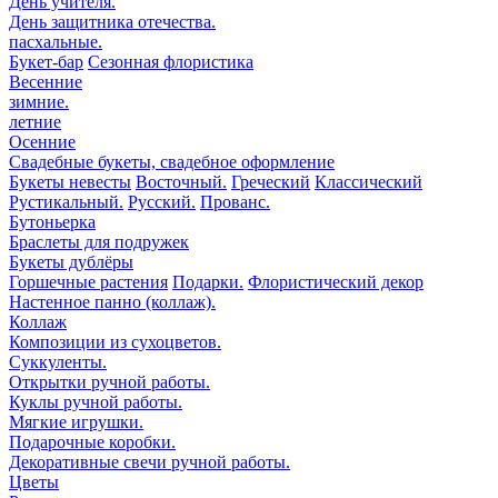
День учителя.
День защитника отечества.
пасхальные.
Букет-бар
Сезонная флористика
Весенние
зимние.
летние
Осенние
Свадебные букеты, свадебное оформление
Букеты невесты
Восточный.
Греческий
Классический
Рустикальный.
Русский.
Прованс.
Бутоньерка
Браслеты для подружек
Букеты дублёры
Горшечные растения
Подарки.
Флористический декор
Настенное панно (коллаж).
Коллаж
Композиции из сухоцветов.
Суккуленты.
Открытки ручной работы.
Куклы ручной работы.
Мягкие игрушки.
Подарочные коробки.
Декоративные свечи ручной работы.
Цветы