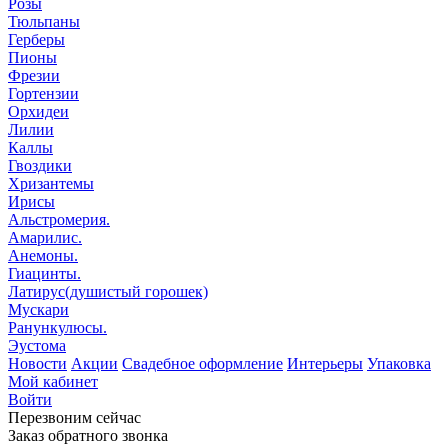
Розы
Тюльпаны
Герберы
Пионы
Фрезии
Гортензии
Орхидеи
Лилии
Каллы
Гвоздики
Хризантемы
Ирисы
Альстромерия.
Амарилис.
Анемоны.
Гиацинты.
Латирус(душистый горошек)
Мускари
Ранункулюсы.
Эустома
Новости
Акции
Свадебное оформление
Интерьеры
Упаковка
Мой кабинет
Войти
Перезвоним сейчас
Заказ обратного звонка