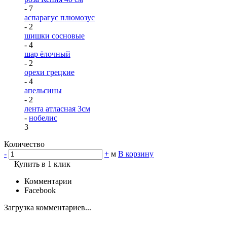
- 7
аспарагус плюмозус
- 2
шишки сосновые
- 4
шар ёлочный
- 2
орехи грецкие
- 4
апельсины
- 2
лента атласная 3см
-
нобелис
3
Количество
-
+
м
В корзину
Купить в 1 клик
Комментарии
Facebook
Загрузка комментариев...