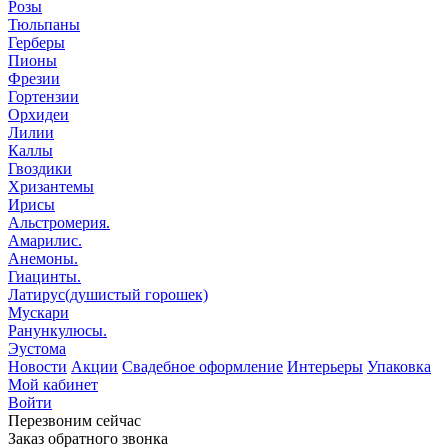
Розы
Тюльпаны
Герберы
Пионы
Фрезии
Гортензии
Орхидеи
Лилии
Каллы
Гвоздики
Хризантемы
Ирисы
Альстромерия.
Амарилис.
Анемоны.
Гиацинты.
Латирус(душистый горошек)
Мускари
Ранункулюсы.
Эустома
Новости
Акции
Свадебное оформление
Интерьеры
Упаковка
Мой кабинет
Войти
Перезвоним сейчас
Заказ обратного звонка