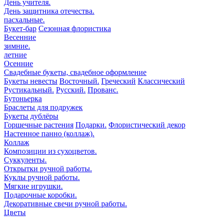
День учителя.
День защитника отечества.
пасхальные.
Букет-бар
Сезонная флористика
Весенние
зимние.
летние
Осенние
Свадебные букеты, свадебное оформление
Букеты невесты
Восточный.
Греческий
Классический
Рустикальный.
Русский.
Прованс.
Бутоньерка
Браслеты для подружек
Букеты дублёры
Горшечные растения
Подарки.
Флористический декор
Настенное панно (коллаж).
Коллаж
Композиции из сухоцветов.
Суккуленты.
Открытки ручной работы.
Куклы ручной работы.
Мягкие игрушки.
Подарочные коробки.
Декоративные свечи ручной работы.
Цветы